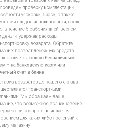
ле возврата товаров к нам на склад,
 проведем проверку комплектации,
остности упаковки, бирок, а также
утствия следов использования, после
о, в течение 5 рабочих дней, вернем
 деньги, удержав расходы
нспортировку возврата. Обратите
мание: возврат денежных средств
уществляется
только безналичным
ем – на банковскую карту или
четный счет в банке
ставка возвратов до нашего склада
уществляется транспортными
мпаниями. Мы обращаем ваше
имание, что возможное возникновение
ержек при возврате не является
ованием для каких-либо претензий к
шему магазину