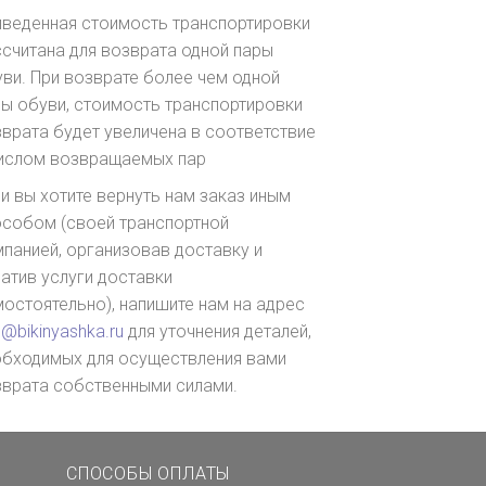
иведенная стоимость транспортировки
считана для возврата одной пары
ви. При возврате более чем одной
ы обуви, стоимость транспортировки
врата будет увеличена в соответствие
числом возвращаемых пар
и вы хотите вернуть нам заказ иным
особом (своей транспортной
панией, организовав доставку и
атив услуги доставки
остоятельно), напишите нам на адрес
o@bikinyashka.ru
для уточнения деталей,
обходимых для осуществления вами
зврата собственными силами.
СПОСОБЫ ОПЛАТЫ