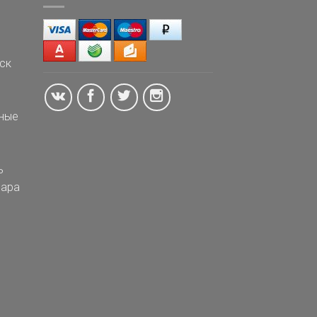
ск
ные
ь
ара