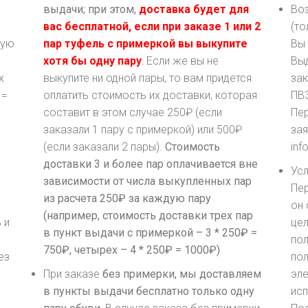
выдачи; при этом,
доставка будет для
Воз
вас бесплатной, если при заказе 1 или 2
(то
вую
пар туфель с примеркой вы выкупите
Вы 
хотя бы одну пару
.
Если же вы не
Выд
х
выкупите ни одной пары, то вам придется
зак
 =
оплатить стоимость их доставки, которая
ПВЗ
составит в этом случае 250₽ (если
Пе
заказали 1 пару с примеркой) или 500₽
зая
(если заказали 2 пары).
Стоимость
inf
доставки 3 и более пар оплачивается вне
Ус
зависимости от числа выкупленных пар
Пер
из расчета 250₽ за каждую пару
он 
(например, стоимость доставки трех пар
 и
цел
в пункт выдачи с примеркой – 3 * 250₽ =
пол
750₽, четырех – 4 * 250₽ = 1000₽)
ез
по
При заказе
без примерки, мы доставляем
эле
в пункты выдачи бесплатно только одну
исп