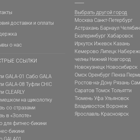
такты
Выбрать другой город
Москва
Санкт-Петербург
овия доставки и оплаты
Астрахань
Барнаул
Челябин
держка
Екатеринбург
Хабаровск
Иркутск
Ижевск
Казань
ывы о нас
Кемерово
Липецк
Набереж
челны
Нижний Новгород
СТРЫЕ ССЫЛКИ
Новокузнецк
Новосибирск
Омск
Оренбург
Пенза
Перм
ли GALA-01
Сабо GALA
Ростов-на-Дону
Рязань
Сам
ли GALA-08
Туфли CHIC
Саратов
Томск
Тольятти
ли CLEARLY
Тюмень
Уфа
Ульяновск
емешком на щиколотку
Владивосток
Воронеж
вь со стразами
Ярославль
Красноярск
вь в «Золоте»
о для фитнес-бикини
нес-бикини
о GALA01