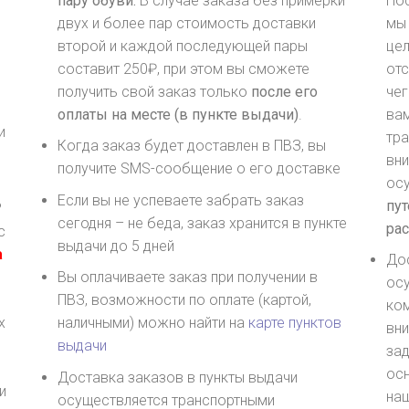
пару обуви.
В случае заказа без примерки
Пос
двух и более пар стоимость доставки
мы
второй и каждой последующей пары
цел
составит 250₽, при этом вы сможете
отс
получить свой заказ только
после его
чег
оплаты на месте (в пункте выдачи)
.
вам
и
тра
Когда заказ будет доставлен в ПВЗ, вы
вни
получите SMS-сообщение о его доставке
ос
Если вы не успеваете забрать заказ
пут
?
сегодня – не беда, заказ хранится в пункте
рас
с
выдачи до 5 дней
а
До
Вы оплачиваете заказ при получении в
ос
ПВЗ, возможности по оплате (картой,
ко
х
наличными) можно найти на
карте пунктов
вн
выдачи
зад
осн
Доставка заказов в пункты выдачи
и
на
осуществляется транспортными