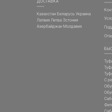
ДОСТАВКА
Кон
Казахстан
Беларусь
Украина
Усл
Латвия
Литва
Эстония
Азербайджан
Молдавия
Под
Отз
БЫ
Туф
Туф
Туф
С р
Обу
Обу
Саб
Фит
Саб