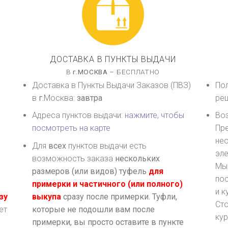
ДОСТАВКА В ПУНКТЫ ВЫДАЧИ
В
г.
МОСКВА
– БЕСПЛАТНО
Доставка в Пункты Выдачи Заказов (ПВЗ)
Пол
в
г.
Москва
:
завтра
ре
Адреса пунктов выдачи:
нажмите, чтобы
Воз
посмотреть на карте
Пр
не
Для
всех
пунктов выдачи есть
эле
возможность заказа
нескольких
Мы
размеров (или видов) туфель
для
пос
примерки и частичного (или полного)
и к
зу
выкупа
сразу после примерки. Туфли,
Сто
ет
которые не подошли вам после
кур
примерки, вы просто оставите в пункте