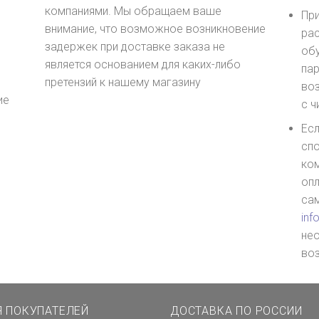
компаниями. Мы обращаем ваше
Пр
внимание, что возможное возникновение
рас
задержек при доставке заказа не
обу
является основанием для каких-либо
пар
претензий к нашему магазину
воз
ие
с 
Есл
сп
ком
опл
сам
inf
не
во
Я ПОКУПАТЕЛЕЙ
ДОСТАВКА ПО РОССИИ