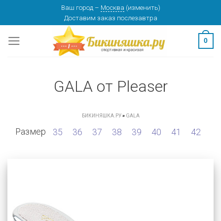
Skip
Ваш город
–
Москва
(
изменить
)
Доставим заказ
послезавтра
to
content
0
GALA от Pleaser
БИКИНЯШКА.РУ
»
GALA
Размер
35
36
37
38
39
40
41
42