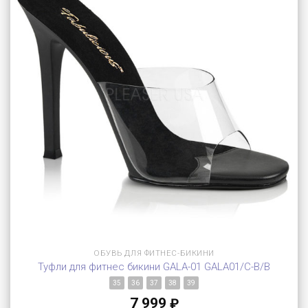
ОБУВЬ ДЛЯ ФИТНЕС-БИКИНИ
Туфли для фитнес бикини GALA-01 GALA01/C-B/B
35
36
37
38
39
7 999
₽