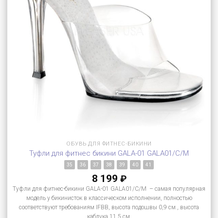
ОБУВЬ ДЛЯ ФИТНЕС-БИКИНИ
Туфли для фитнес бикини GALA-01 GALA01/C/M
35
36
37
38
39
40
41
8 199
₽
Туфли для фитнес-бикини GALA-01 GALA01/C/M – самая популярная
модель у бикинисток в классическом исполнении, полностью
соответствуют требованиям IFBB, высота подошвы 0,9 см., высота
каблука 11,5 см.