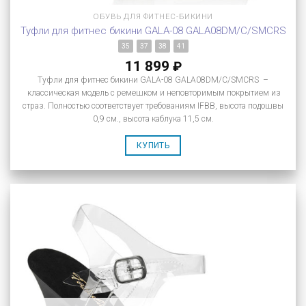
ОБУВЬ ДЛЯ ФИТНЕС-БИКИНИ
Туфли для фитнес бикини GALA-08 GALA08DM/C/SMCRS
35
37
38
41
11 899
₽
Туфли для фитнес бикини GALA-08 GALA08DM/C/SMCRS –
классическая модель с ремешком и неповторимым покрытием из
страз. Полностью соответствует требованиям IFBB, высота подошвы
0,9 см., высота каблука 11,5 см.
КУПИТЬ