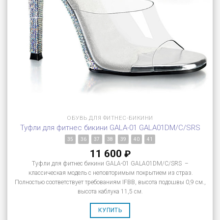
ОБУВЬ ДЛЯ ФИТНЕС-БИКИНИ
Туфли для фитнес бикини GALA-01 GALA01DM/C/SRS
35
36
37
38
39
40
41
11 600
₽
Туфли для фитнес бикини GALA-01 GALA01DM/C/SRS –
классическая модель с неповторимым покрытием из страз.
Полностью соответствует требованиям IFBB, высота подошвы 0,9 см.,
высота каблука 11,5 см.
КУПИТЬ