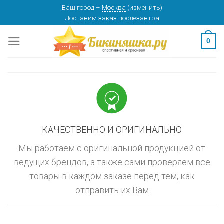
Skip
Ваш город
–
Москва
(
изменить
)
изменить
МОСКВА
Доставим заказ
послезавтра
to
content
0
КАЧЕСТВЕННО И ОРИГИНАЛЬНО
Мы работаем с оригинальной продукцией от
ведущих брендов, а также сами проверяем все
товары в каждом заказе перед тем, как
отправить их Вам