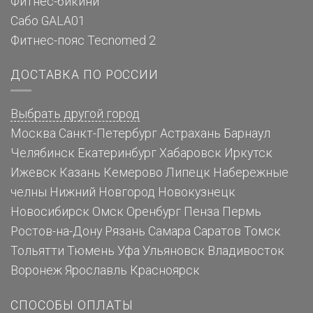
Фитнес-бикини
Сабо GALA01
Фитнес-пояс Tecnomed 2
ДОСТАВКА ПО РОССИИ
Выбрать другой город
Москва
Санкт-Петербург
Астрахань
Барнаул
Челябинск
Екатеринбург
Хабаровск
Иркутск
Ижевск
Казань
Кемерово
Липецк
Набережные
челны
Нижний Новгород
Новокузнецк
Новосибирск
Омск
Оренбург
Пенза
Пермь
Ростов-на-Дону
Рязань
Самара
Саратов
Томск
Тольятти
Тюмень
Уфа
Ульяновск
Владивосток
Воронеж
Ярославль
Красноярск
СПОСОБЫ ОПЛАТЫ