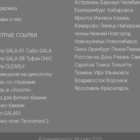
Астрахань
Барнаул
Челябин
держка
Екатеринбург
Хабаровск
Иркутск
Ижевск
Казань
ывы о нас
Кемерово
Липецк
Набереж
челны
Нижний Новгород
СТРЫЕ ССЫЛКИ
Новокузнецк
Новосибирск
Омск
Оренбург
Пенза
Перм
ли GALA-01
Сабо GALA
Ростов-на-Дону
Рязань
Сам
ли GALA-08
Туфли CHIC
Саратов
Томск
Тольятти
ли CLEARLY
Тюмень
Уфа
Ульяновск
емешком на щиколотку
Владивосток
Воронеж
вь со стразами
Ярославль
Красноярск
вь в «Золоте»
о для фитнес-бикини
нес-бикини
о GALA01
нес-пояс Tecnomed 2
© Бикиняшка.ру, Москва 2026