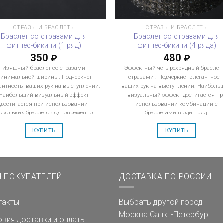
СТРАЗЫ И БРАСЛЕТЫ
СТРАЗЫ И БРАСЛЕТЫ
Браслет со стразами для
Браслет со стразами для
фитнес-бикини (1 ряд)
фитнес-бикини (4 ряда)
350
480
₽
₽
Изящный браслет со стразами
Эффектный четырехрядный браслет 
инимальной ширины. Подчеркнет
стразами . Подчеркнет элегантност
антность ваших рук на выступлении.
ваших рук на выступлении. Наиболь
Наибольший визуальный эффект
визуальный эффект достигается пр
достигается при использовании
использовании комбинации с
скольких браслетов одновременно.
браслетами в один ряд.
КУПИТЬ
КУПИТЬ
Я ПОКУПАТЕЛЕЙ
ДОСТАВКА ПО РОССИИ
такты
Выбрать другой город
Москва
Санкт-Петербург
овия доставки и оплаты