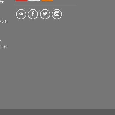
ск
ные
ь
ара