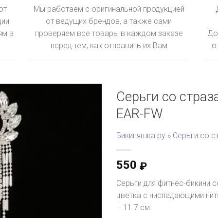
ют
Мы работаем с оригинальной продукцией
ции
от ведущих брендов, а также сами
ям в
проверяем все товары в каждом заказе
До
перед тем, как отправить их Вам
о
Серьги со страз
EAR-FW
Бикиняшка.ру
»
Серьги со с
550
₽
Серьги для фитнес-бикини 
цветка с ниспадающими нит
– 11.7 см.