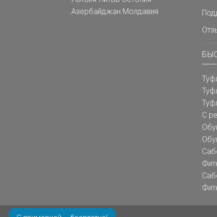
Азербайджан
Молдавия
Под
Отз
БЫ
Туф
Туф
Туф
С р
Обу
Обу
Саб
Фит
Саб
Фит