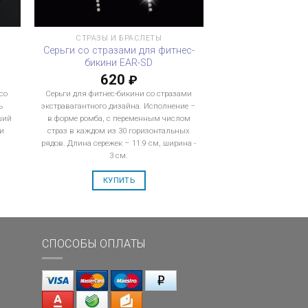
СТРАЗЫ И БРАСЛЕТЫ
Серьги со стразами для фитнес-
бикини EAR-SD
620
₽
со
Серьги для фитнес-бикини со стразами
ь
экстравагантного дизайна. Исполнение –
ший
в форме ромба, с переменным числом
и
страз в каждом из 30 горизонтальных
рядов. Длина сережек – 11.9 см, ширина -
3 см.
КУПИТЬ
СПОСОБЫ ОПЛАТЫ