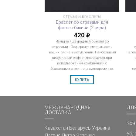
СТРАЗЫ И БРАСЛЕТЫ
Браслет со стразами для
фитнес-бикини (2 ряда)
420
₽
Изящный двурядный браслет со
стразами . Подчеркнет элегантность
м
ваших рук на выступлении. Наибольший
элег
визуальный эффект достигается при
использовании комбинации с
браслетами в один ряд одновременно.
не
КУПИТЬ
МЕЖДУНАРОДНАЯ
ДЛ
ДОСТАВКА
Кон
Казахстан
Беларусь
Украина
Усл
Латвия
Литва
Эстония