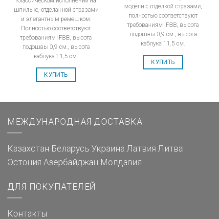
классическом исполнении на
модели с отделкой стразами,
шпильке, отделанной стразами
полностью соответствуют
и элегантным ремешком.
требованиям IFBB, высота
Полностью соответствуют
подошвы 0,9 см., высота
требованиям IFBB, высота
каблука 11,5 см.
подошвы 0,9 см., высота
каблука 11,5 см.
КУПИТЬ
КУПИТЬ
МЕЖДУНАРОДНАЯ ДОСТАВКА
Казахстан
Беларусь
Украина
Латвия
Литва
Эстония
Азербайджан
Молдавия
ДЛЯ ПОКУПАТЕЛЕЙ
Контакты