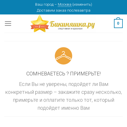
Skip
Ваш город
–
Москва
(
изменить
)
изменить
МОСКВА
Доставим заказ
послезавтра
to
content
0
СОМНЕВАЕТЕСЬ ? ПРИМЕРЬТЕ!
Если Вы не уверены, подойдет ли Вам
конкретный размер – закажите сразу несколько,
примерьте и оплатите только тот, который
подойдет именно Вам