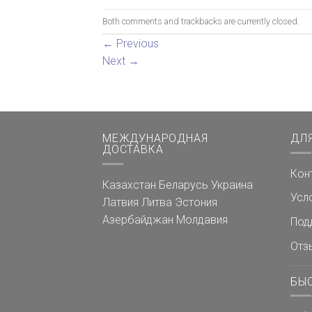
Both comments and trackbacks are currently closed.
←
Previous
Next
→
МЕЖДУНАРОДНАЯ
ДЛ
ДОСТАВКА
Кон
Казахстан
Беларусь
Украина
Усл
Латвия
Литва
Эстония
Азербайджан
Молдавия
Под
Отз
БЫ