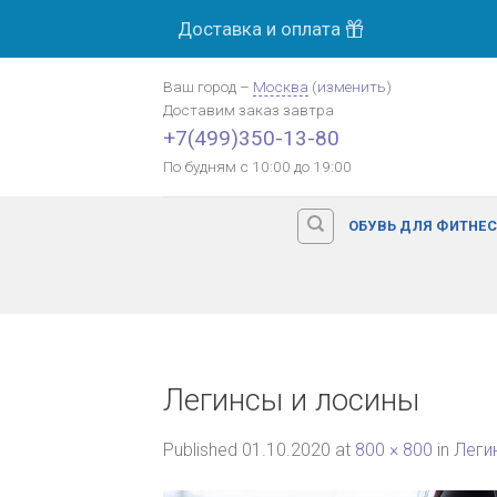
Skip
Доставка и оплата
to
content
Ваш город
–
Москва
(
изменить
)
Доставим заказ
завтра
+7(499)350-13-80
По будням с 10:00 до 19:00
ОБУВЬ ДЛЯ ФИТНЕ
Легинсы и лосины
Published
01.10.2020
at
800 × 800
in
Леги