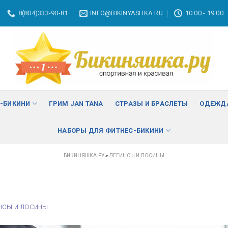
8(804)333-90-81
INFO@BIKINYASHKA.RU
10:00 - 19:00
С-БИКИНИ
ГРИМ JAN TANA
СТРАЗЫ И БРАСЛЕТЫ
ОДЕЖДА
НАБОРЫ ДЛЯ ФИТНЕС-БИКИНИ
БИКИНЯШКА.РУ
»
ЛЕГИНСЫ И ЛОСИНЫ
нсы и лосины