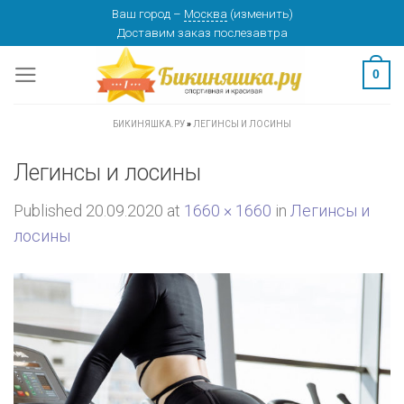
Skip
Ваш город
–
Москва
(
изменить
)
Доставим заказ
послезавтра
to
content
0
БИКИНЯШКА.РУ
»
ЛЕГИНСЫ И ЛОСИНЫ
Легинсы и лосины
Published
20.09.2020
at
1660 × 1660
in
Легинсы и
лосины