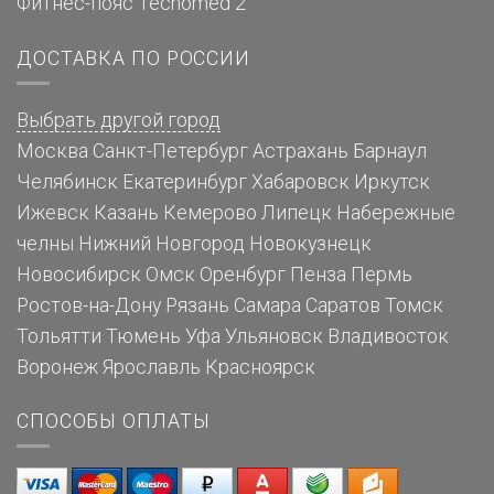
Фитнес-пояс Tecnomed 2
ДОСТАВКА ПО РОССИИ
Выбрать другой город
Москва
Санкт-Петербург
Астрахань
Барнаул
Челябинск
Екатеринбург
Хабаровск
Иркутск
Ижевск
Казань
Кемерово
Липецк
Набережные
челны
Нижний Новгород
Новокузнецк
Новосибирск
Омск
Оренбург
Пенза
Пермь
Ростов-на-Дону
Рязань
Самара
Саратов
Томск
Тольятти
Тюмень
Уфа
Ульяновск
Владивосток
Воронеж
Ярославль
Красноярск
СПОСОБЫ ОПЛАТЫ