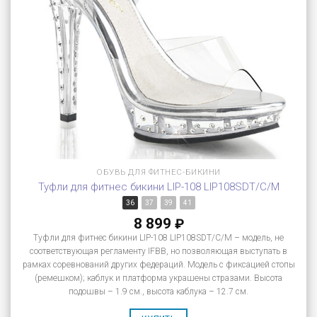
ОБУВЬ ДЛЯ ФИТНЕС-БИКИНИ
Туфли для фитнес бикини LIP-108 LIP108SDT/C/M
36
37
39
41
8 899
₽
Туфли для фитнес бикини LIP-108 LIP108SDT/C/M – модель, не
соответствующая регламенту IFBB, но позволяющая выступать в
рамках соревнований других федераций. Модель с фиксацией стопы
(ремешком); каблук и платформа украшены стразами. Высота
подошвы – 1.9 см., высота каблука – 12.7 см.