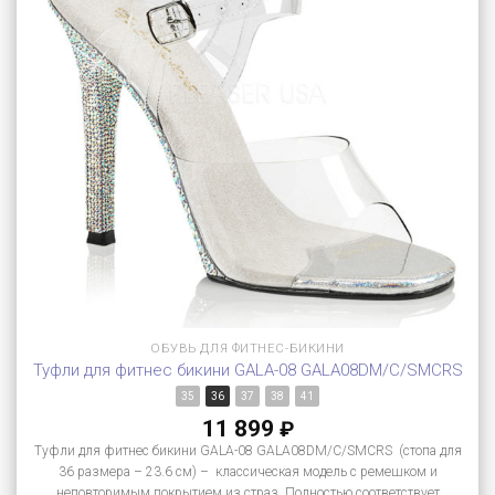
ОБУВЬ ДЛЯ ФИТНЕС-БИКИНИ
Туфли для фитнес бикини GALA-08 GALA08DM/C/SMCRS
35
36
37
38
41
11 899
₽
Туфли для фитнес бикини GALA-08 GALA08DM/C/SMCRS (стопа для
36 размера – 23.6 см) – классическая модель с ремешком и
неповторимым покрытием из страз. Полностью соответствует