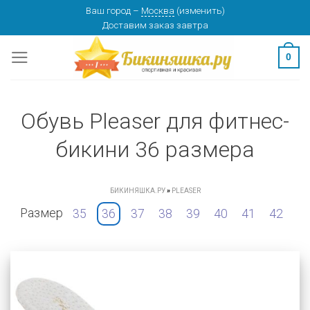
Skip
Ваш город
–
Москва
(
изменить
)
Доставим заказ
завтра
to
content
0
Обувь Pleaser для фитнес-
бикини 36 размера
БИКИНЯШКА.РУ
»
PLEASER
Размер
35
36
37
38
39
40
41
42