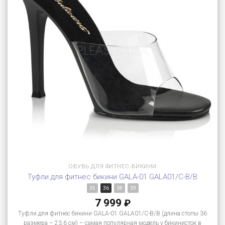
ОБУВЬ ДЛЯ ФИТНЕС-БИКИНИ
Туфли для фитнес бикини GALA-01 GALA01/C-B/B
35
36
38
39
7 999
₽
Туфли для фитнес бикини GALA-01 GALA01/C-B/B (длина стопы 36
размера – 23.6 см) – самая популярная модель у бикинисток в