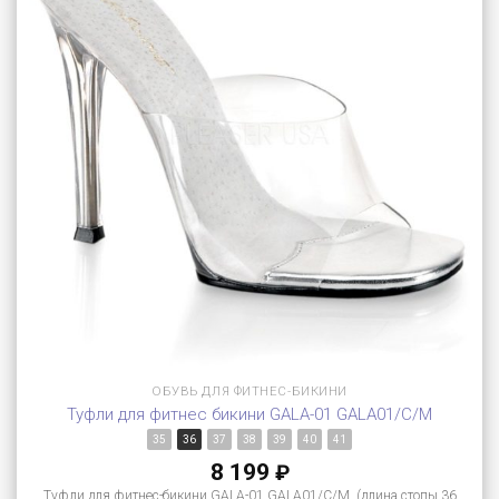
ОБУВЬ ДЛЯ ФИТНЕС-БИКИНИ
Туфли для фитнес бикини GALA-01 GALA01/C/M
35
36
37
38
39
40
41
8 199
₽
Туфли для фитнес-бикини GALA-01 GALA01/C/M (длина стопы 36