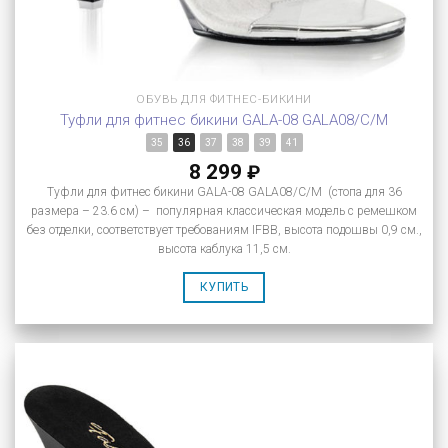
ОБУВЬ ДЛЯ ФИТНЕС-БИКИНИ
Туфли для фитнес бикини GALA-08 GALA08/C/M
35
36
37
38
39
41
8 299
₽
Туфли для фитнес бикини GALA-08 GALA08/C/M (стопа для 36
размера – 23.6 см) – популярная классическая модель с ремешком
без отделки, соответствует требованиям IFBB, высота подошвы 0,9 см.,
высота каблука 11,5 см.
КУПИТЬ