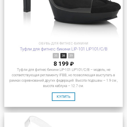
ОБУВЬ ДЛЯ ФИТНЕС-БИКИНИ
Туфли для фитнес бикини LIP-101 LIP101/C/B
35
38
39
8 199
₽
Туфли для фитнес бикини LIP-101 LIP101/C/B – модель, не
соответствующая регламенту IFBB, но позволяющая выступать в
рамках соревнований других федераций. Высота подошвы – 1.9 см.,
высота каблука – 12.7 см.
КУПИТЬ