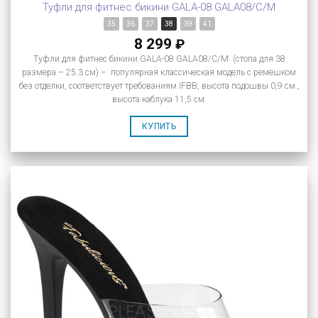
Туфли для фитнес бикини GALA-08 GALA08/C/M
35
36
37
38
39
41
8 299
₽
Туфли для фитнес бикини GALA-08 GALA08/C/M (стопа для 38
размера – 25.3 см) – популярная классическая модель с ремешком
без отделки, соответствует требованиям IFBB, высота подошвы 0,9 см.,
высота каблука 11,5 см.
КУПИТЬ