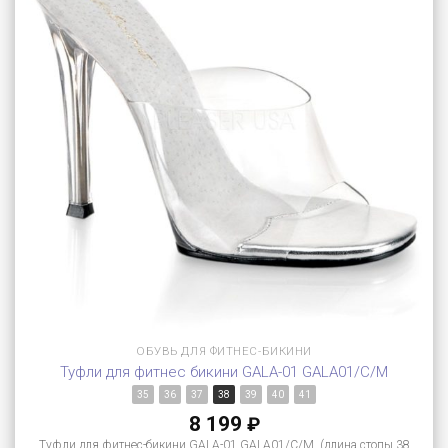
ОБУВЬ ДЛЯ ФИТНЕС-БИКИНИ
Туфли для фитнес бикини GALA-01 GALA01/C/M
35
36
37
38
39
40
41
8 199
₽
Туфли для фитнес-бикини GALA-01 GALA01/C/M (длина стопы 38