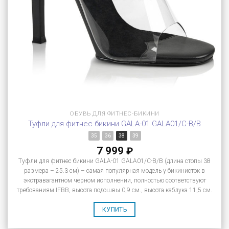
ОБУВЬ ДЛЯ ФИТНЕС-БИКИНИ
Туфли для фитнес бикини GALA-01 GALA01/C-B/B
35
36
38
39
7 999
₽
Туфли для фитнес бикини GALA-01 GALA01/C-B/B (длина стопы 38
размера – 25.3 см) – самая популярная модель у бикинисток в
экстравагантном черном исполнении, полностью соответствуют
требованиям IFBB, высота подошвы 0,9 см., высота каблука 11,5 см.
КУПИТЬ