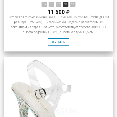
35
36
37
38
39
11 600
₽
Туфли для фитнес бикини GALA-01 GALA01DM/C/SRS (стопа для 38
размера – 25.3 см) – классическая модель с неповторимым
покрытием из страз. Полностью соответствует требованиям IFBB,
высота подошвы 0,9 см., высота каблука 11,5 см.
КУПИТЬ