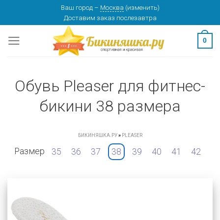
Skip
Ваш город
–
Москва
(
изменить
)
Доставим заказ
послезавтра
to
content
0
Обувь Pleaser для фитнес-
бикини 38 размера
БИКИНЯШКА.РУ
»
PLEASER
Размер
35
36
37
38
39
40
41
42