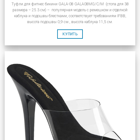
Туфли для фитнес бикини GALA-08 GALA08MG/C/M (стопа для 38
размера – 25.3 см) – популярная модель с ремешком и отделкой
каблука и подошвы блестками, соответствует требованиям IFBB,
высота подошвы 0,9 см., высота каблука 11,5 см.
КУПИТЬ