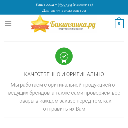
Skip
Ваш город
–
Москва
(
изменить
)
изменить
МОСКВА
Доставим заказ
завтра
to
content
0
КАЧЕСТВЕННО И ОРИГИНАЛЬНО
Мы работаем с оригинальной продукцией от
ведущих брендов, а также сами проверяем все
товары в каждом заказе перед тем, как
отправить их Вам