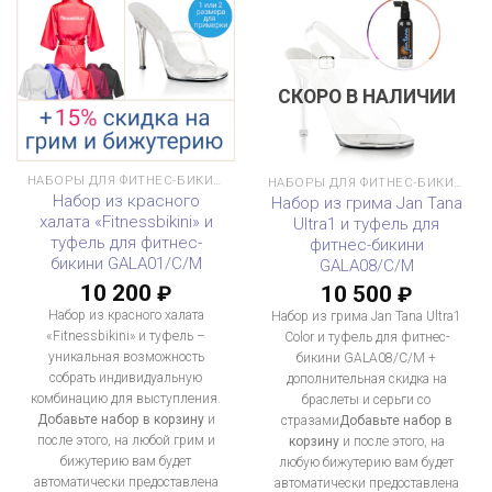
СКОРО В НАЛИЧИИ
НАБОРЫ ДЛЯ ФИТНЕС-БИКИНИ
НАБОРЫ ДЛЯ ФИТНЕС-БИКИНИ
Набор из красного
Набор из грима Jan Tana
халата «Fitnessbikini» и
Ultra1 и туфель для
туфель для фитнес-
фитнес-бикини
бикини GALA01/C/M
GALA08/C/M
10 200
10 500
₽
₽
Набор из красного халата
Набор из грима Jan Tana Ultra1
«Fitnessbikini» и туфель –
Color и туфель для фитнес-
уникальная возможность
бикини GALA08/C/M +
собрать индивидуальную
дополнительная скидка на
комбинацию для выступления.
браслеты и серьги со
Добавьте набор в корзину
и
стразами
Добавьте набор в
после этого, на любой грим и
корзину
и после этого, на
бижутерию вам будет
любую бижутерию вам будет
автоматически предоставлена
автоматически предоставлена