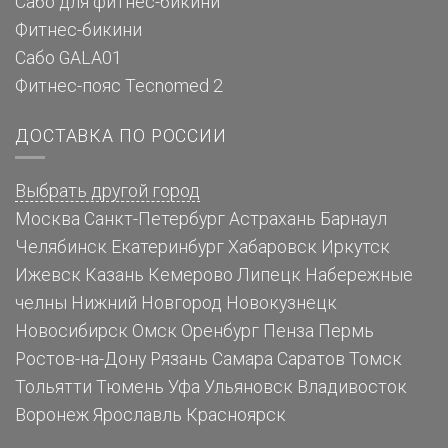
Сабо для фитнес-бикини
Фитнес-бикини
Сабо GALA01
Фитнес-пояс Tecnomed 2
ДОСТАВКА ПО РОССИИ
Выбрать другой город
Москва
Санкт-Петербург
Астрахань
Барнаул
Челябинск
Екатеринбург
Хабаровск
Иркутск
Ижевск
Казань
Кемерово
Липецк
Набережные
челны
Нижний Новгород
Новокузнецк
Новосибирск
Омск
Оренбург
Пенза
Пермь
Ростов-на-Дону
Рязань
Самара
Саратов
Томск
Тольятти
Тюмень
Уфа
Ульяновск
Владивосток
Воронеж
Ярославль
Красноярск