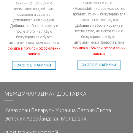
фиолетового халата
бикини CHIC01/C/M с
«Fitnessbikini» с возможностью
возможностью добавить
добавить грим и бижутерию для
браслеты и серьги с
выступления со скидкой.
дополнительной скидкой.
Добавьте набор в корзину
и
Добавьте набор в корзину
и
после этого, на любой грим и
после этого, на любую
бижутерию вам будет
бижутерию вам будет
автоматически предоставлена
автоматически предоставлена
скидка в 15% при оформлении
скидка в 15% при оформлении
заказа
заказа
СКОРО В НАЛИЧИИ
СКОРО В НАЛИЧИИ
МЕЖДУНАРОДНАЯ ДОСТАВКА
Казахстан
Беларусь
Украина
Латвия
Литва
Эстония
Азербайджан
Молдавия